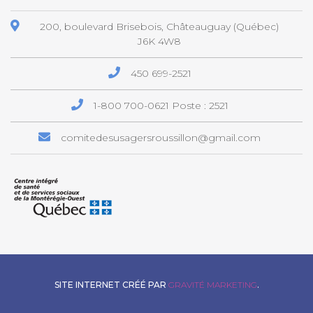
200, boulevard Brisebois, Châteauguay (Québec)
J6K 4W8
450 699-2521
1-800 700-0621
Poste : 2521
comitedesusagersroussillon@gmail.com
SITE INTERNET CRÉÉ PAR
GRAVITÉ MARKETING
.