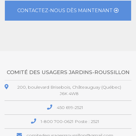
CONTACTEZ-NOUS DÈS MAINTENANT
COMITÉ DES USAGERS JARDINS-ROUSSILLON
200, boulevard Brisebois, Châteauguay (Québec)
J6K 4W8
450 699-2521
1-800 700-0621
Poste : 2521
comitedesusagersroussillon@gmail.com