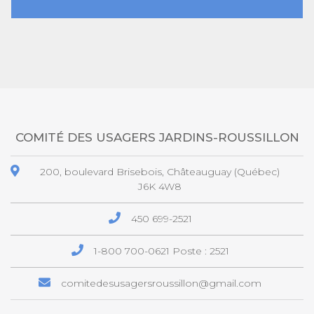
COMITÉ DES USAGERS JARDINS-ROUSSILLON
200, boulevard Brisebois, Châteauguay (Québec)
J6K 4W8
450 699-2521
1-800 700-0621
Poste : 2521
comitedesusagersroussillon@gmail.com