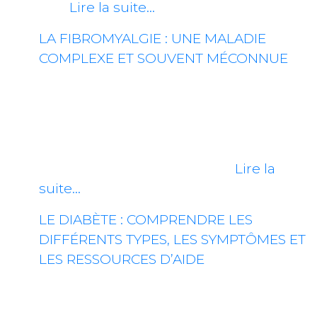
un…
Lire la suite…
LA FIBROMYALGIE : UNE MALADIE
COMPLEXE ET SOUVENT MÉCONNUE
La fibromyalgie est une maladie
chronique caractérisée par une
douleur musculosquelettique
généralisée, accompagnée de fatigue,
de troubles du sommeil, et…
Lire la
suite…
LE DIABÈTE : COMPRENDRE LES
DIFFÉRENTS TYPES, LES SYMPTÔMES ET
LES RESSOURCES D’AIDE
Le diabète est une maladie chronique
qui touche des millions de personnes