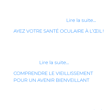
cérébral, communément appelé AVC,
survient lorsque l’approvisionnement
en sang d’une partie…
Lire la suite…
AYEZ VOTRE SANTÉ OCULAIRE À L’ŒIL !
Nos yeux nous permettent d’apprécier
le monde qui nous entoure, de lire, de
conduire et d’interagir avec les autres.
Pourtant,…
Lire la suite…
COMPRENDRE LE VIEILLISSEMENT
POUR UN AVENIR BIENVEILLANT
La gérontologie sociale représente une
science multidisciplinaire qui se
consacre à l’étude du vieillissement de