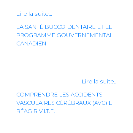
de tous âges à travers le monde. Pour…
Lire la suite…
LA SANTÉ BUCCO-DENTAIRE ET LE
PROGRAMME GOUVERNEMENTAL
CANADIEN
Tout comme pour la vue et l’ouïe, la
santé bucco-dentaire constitue aussi
une facette fondamentale de l’état
général, surtout pour…
Lire la suite…
COMPRENDRE LES ACCIDENTS
VASCULAIRES CÉRÉBRAUX (AVC) ET
RÉAGIR V.I.T.E.
Qu’est-ce qu’un accident vasculaire
cérébral (AVC) ? Un accident vasculaire