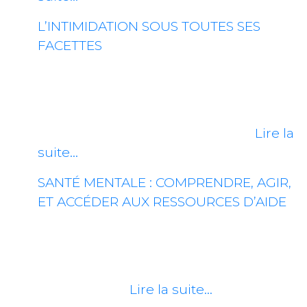
L’INTIMIDATION SOUS TOUTES SES
FACETTES
L’intimidation représente un problème
complexe qui peut se manifester de
différentes façons et toucher des
individus de tous âges, enfants,…
Lire la
suite…
SANTÉ MENTALE : COMPRENDRE, AGIR,
ET ACCÉDER AUX RESSOURCES D’AIDE
La santé mentale représente un aspect
essentiel du bien-être holistique qui
permet à une personne de s’épanouir,
de faire face…
Lire la suite…