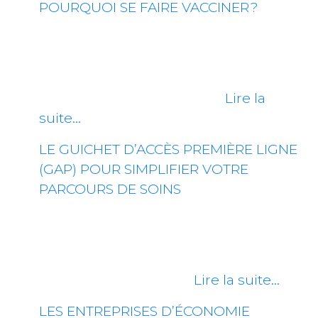
POURQUOI SE FAIRE VACCINER ?
À l’approche de l’hiver, les maladies
comme la COVID-19, l’influenza et le
virus respiratoire syncytial (VRS)
reprennent de la vigueur.…
Lire la
suite…
LE GUICHET D’ACCÈS PREMIÈRE LIGNE
(GAP) POUR SIMPLIFIER VOTRE
PARCOURS DE SOINS
Dans le cadre des récentes
améliorations au sein du réseau de la
santé, le Guichet d’Accès Première
ligne (GAP) constitue…
Lire la suite…
LES ENTREPRISES D’ÉCONOMIE