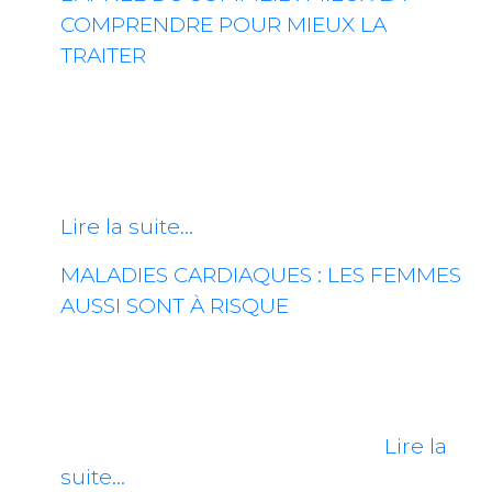
COMPRENDRE POUR MIEUX LA
TRAITER
L’apnée du sommeil représente un
trouble qui affecte la respiration,
causant des pauses respiratoires
répétées. Ces arrêts peuvent durer de…
Lire la suite…
MALADIES CARDIAQUES : LES FEMMES
AUSSI SONT À RISQUE
Les maladies cardiovasculaires sont la
principale cause de mortalité chez les
femmes, surpassant même le cancer
du sein. Pourtant, seulement…
Lire la
suite…