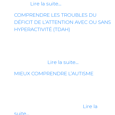
de la…
Lire la suite…
COMPRENDRE LES TROUBLES DU
DÉFICIT DE L’ATTENTION AVEC OU SANS
HYPERACTIVITÉ (TDAH)
En tant que Comité des usagers, notre
rôle principal est de favoriser la
participation active de la communauté
et d’assurer…
Lire la suite…
MIEUX COMPRENDRE L’AUTISME
Avril, le mois de l’autisme, s’illumine de
sensibilisation et de compréhension
pour une condition qui intrigue,
fascine et défie. L’autisme,…
Lire la
suite…