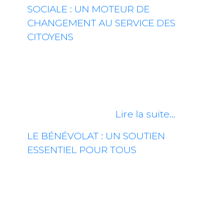
SOCIALE : UN MOTEUR DE
CHANGEMENT AU SERVICE DES
CITOYENS
Qu’est-ce qu’une entreprise
d’économie sociale ? Les entreprises
d’économie sociale (EÉS) sont des
organisations qui se distinguent par
leur raison d’être…
Lire la suite…
LE BÉNÉVOLAT : UN SOUTIEN
ESSENTIEL POUR TOUS
Le bénévolat est bien plus qu’un
simple geste de générosité. Il
représente le cœur battant de
nombreuses communautés, offrant