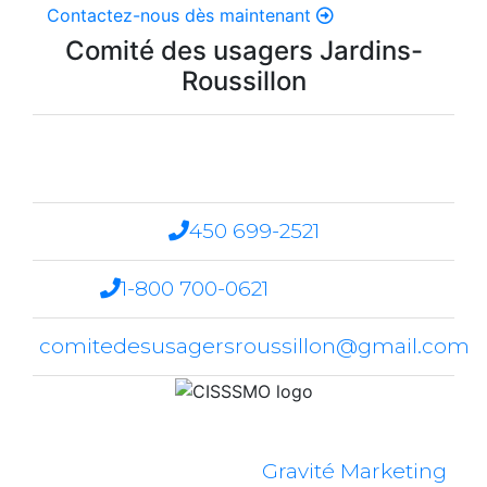
Contactez-nous dès maintenant
Comité des usagers Jardins-
Roussillon
200, boulevard Brisebois,
Châteauguay (Québec) J6K 4W8
450 699-2521
1-800 700-0621
Poste : 2521
comitedesusagersroussillon@gmail.com
Site Internet créé par
Gravité Marketing
.