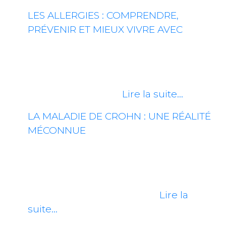
LES ALLERGIES : COMPRENDRE,
PRÉVENIR ET MIEUX VIVRE AVEC
Les allergies touchent des millions de
personnes à travers le monde et
peuvent se manifester sous différentes
formes, allant des…
Lire la suite…
LA MALADIE DE CROHN : UNE RÉALITÉ
MÉCONNUE
La maladie de Crohn est une maladie
inflammatoire chronique qui affecte le
système digestif, principalement
l’intestin grêle et le côlon.…
Lire la
suite…