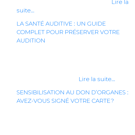
la population, ainsi qu’aux défis…
Lire la
suite…
LA SANTÉ AUDITIVE : UN GUIDE
COMPLET POUR PRÉSERVER VOTRE
AUDITION
La santé auditive est un aspect
essentiel de notre bien-être général,
mais souvent négligé. La perte de
l’ouïe peut toutefois…
Lire la suite…
SENSIBILISATION AU DON D’ORGANES :
AVEZ-VOUS SIGNÉ VOTRE CARTE ?
Le don d’organes est une question
cruciale de santé publique au Québec,
où des milliers de patients dépendent